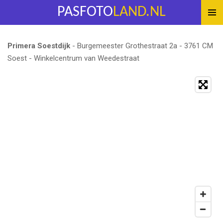
PASFOTO
LAND.NL
Ga
direct
naar
Primera Soestdijk
- Burgemeester Grothestraat 2a - 3761 CM
de
Soest - Winkelcentrum van Weedestraat
hoofdinhoud